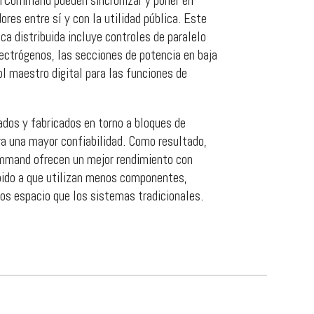
Command pueden sincronizar y poner en
res entre sí y con la utilidad pública. Este
ca distribuida incluye controles de paralelo
ectrógenos, las secciones de potencia en baja
ol maestro digital para las funciones de
ados y fabricados en torno a bloques de
ra una mayor confiabilidad. Como resultado,
mand ofrecen un mejor rendimiento con
bido a que utilizan menos componentes,
s espacio que los sistemas tradicionales.