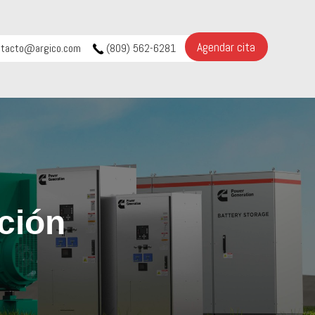
Agendar cita
ntacto@argico.com
(809) 562-6281
ción