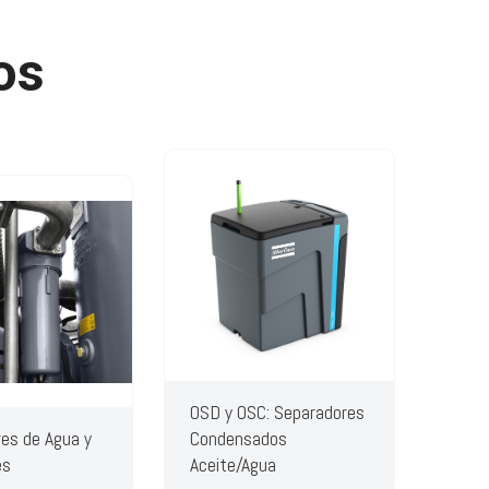
os
OSD y OSC: Separadores
es de Agua y
Condensados
es
Aceite/Agua