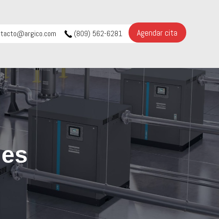
Agendar cita
ntacto@argico.com
(809) 562-6281
les