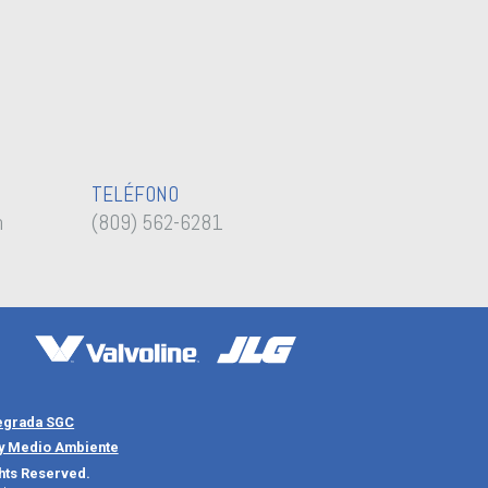
TELÉFONO
m
(809) 562-6281
tegrada SGC
 y Medio Ambiente
ghts Reserved.