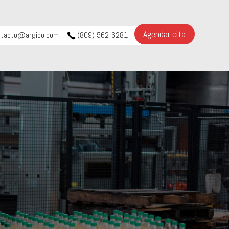
Agendar cita
ntacto@argico.com
(809) 562-6281