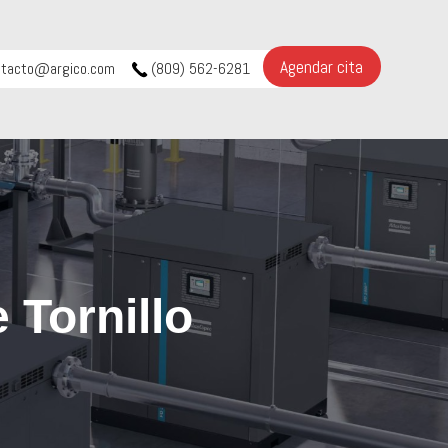
Agendar cita
ntacto@argico.com
(809) 562-6281
Tornillo