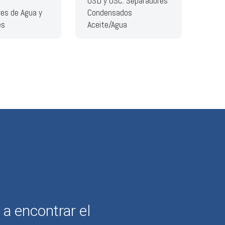
OSD y OSC: Separadores
es de Agua y
Condensados
es
Aceite/Agua
a encontrar el